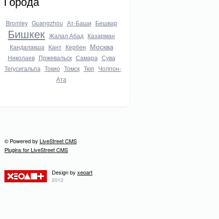
Города
Bromley
Guangzhou
Ат-Баши
Бешвар
Бишкек
Жалал Абад
Казарман
Москва
Кандалакша
Кант
Кербен
Николаев
Пржевальск
Самара
Сува
Тегусигальпа
Токио
Томск
Тюп
Чолпон-
Ата
© Powered by
LiveStreet CMS
Plugins for LiveStreet CMS
Design by
xeoart
2012