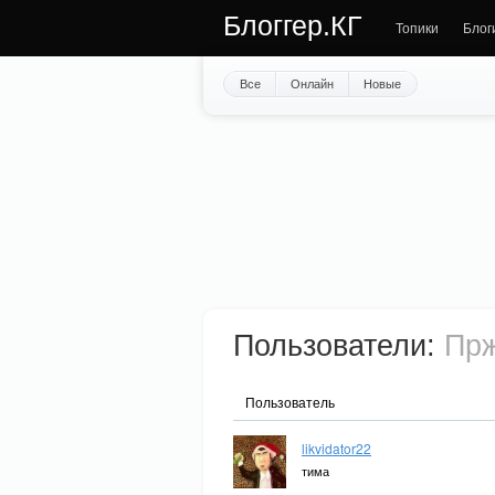
Блоггер.КГ
Топики
Блог
Все
Онлайн
Новые
Пользователи:
Прж
Пользователь
likvidator22
тима