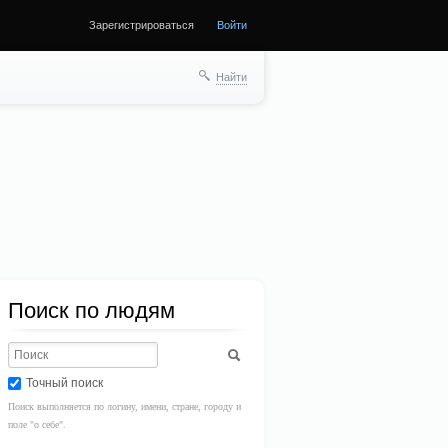
Зарегистрироваться
Войти
Найти
Поиск по людям
Точный поиск
Поиск выполняется по логину, имени, стране, городу и
поле "о себе".