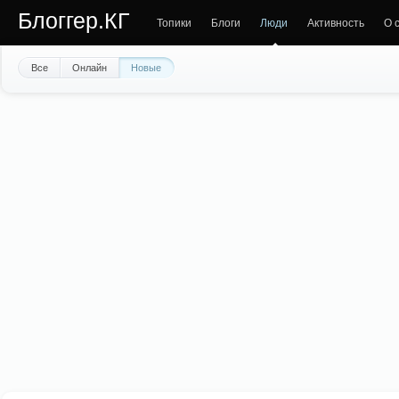
Блоггер.КГ
Топики
Блоги
Люди
Активность
О 
Все
Онлайн
Новые