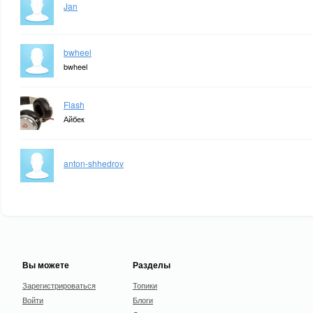
Jan
bwheel
bwheel
Flash
Айбек
anton-shhedrov
Вы можете
Разделы
Зарегистрироваться
Топики
Войти
Блоги