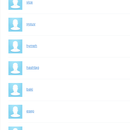
vice
vyxuv
hymeh
hashtag
baki
esep