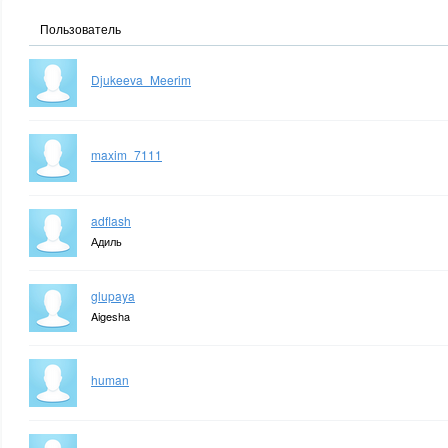
Пользователь
Djukeeva_Meerim
maxim_7111
adflash
Адиль
glupaya
Aigesha
human