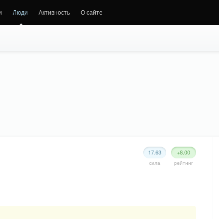
и
Люди
Активность
О сайте
17.63
+8.00
сила
рейтинг