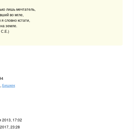
лько лишь мечтатель,
вший во мгле,
 я словно кстати,
 на земле.
 С.Е.)
94
н
,
Бишкек
 2013, 17:02
2017, 23:28