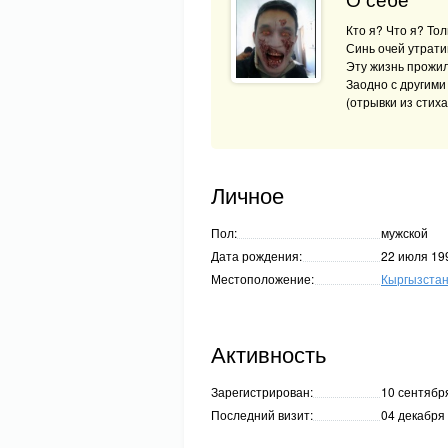
О себе
Кто я? Что я? То
Синь очей утрати
Эту жизнь прожил
Заодно с другими
(отрывки из стиха
Личное
Пол:
мужской
Дата рождения:
22 июля 19
Местоположение:
Кыргызста
Активность
Зарегистрирован:
10 сентября
Последний визит:
04 декабря 