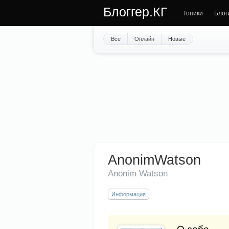
Блоггер.КГ
Топики
Блог
Все
Онлайн
Новые
AnonimWatson
Anonim Watson
Информация