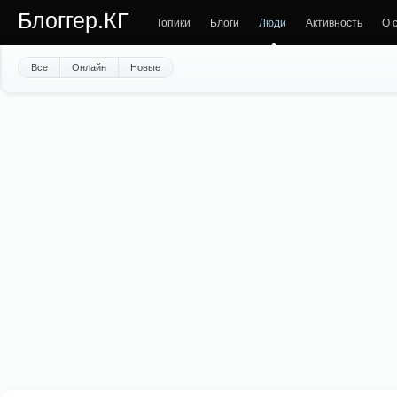
Блоггер.КГ
Топики
Блоги
Люди
Активность
О 
Все
Онлайн
Новые