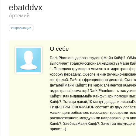
ebatddvx
Артемий
Информация
О себе
Dark Phantom: дарова студент)Майн Кайф?: О!М
выполняет трансмиссионная жидкость?Майн Кай
1. Передача крутящего момента в гидротрансфор
коробку передач2. Обеспечение функционирован
контроля3. Работы фрикционных дисков4. Смазк
деталейМайн Кайф?: Из каких элементов обычно
гидротрансформатор?Dark Phantom: ты как учиш
Кайф?: Как видишьМайн Кайф?: При помощи выс
Кайф?: Ты ищи давай,10 минут до сдачи листкаD
ГИДРОТРАНСФОРМАТОР состоит из двух лопаст
машин,центробежного насоса,центростремитель
расположенного между ними направляющего апп
Кайф?: ЗаебисьМайн Кайф?: Зачет за полугодие
привет =)