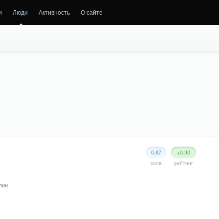
и
Люди
Активность
О сайте
0.87
+0.30
сила
рейтинг
рии