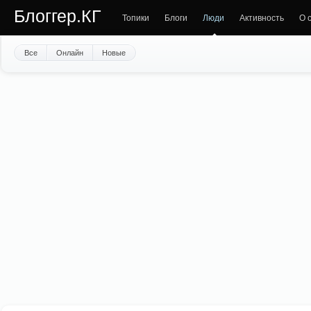
Блоггер.КГ
Топики
Блоги
Люди
Активность
О 
Все
Онлайн
Новые