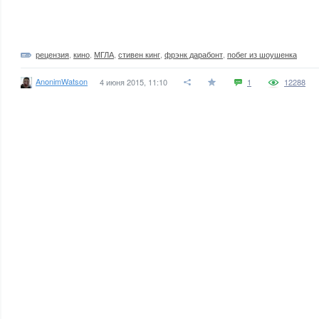
рецензия
,
кино
,
МГЛА
,
стивен кинг
,
фрэнк дарабонт
,
побег из шоушенка
AnonimWatson
4 июня 2015, 11:10
1
12288