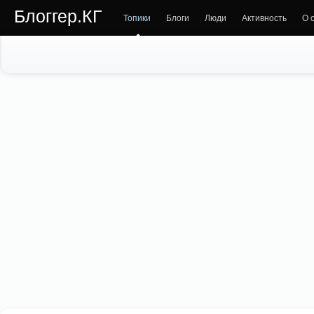
Блоггер.КГ
Топики
Блоги
Люди
Активность
О 