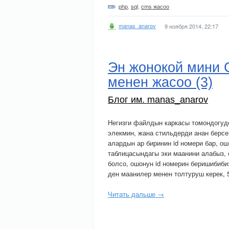
php
,
sql
,
cms жасоо
manas_anarov
9 ноября 2014, 22:17
Эн жонокой мини C
менен жасоо (3)
Блог им. manas_anarov
Негизги файлдын каркасы томондогуд
элекмин, жана стильдерди анан берсе
алардын ар биринин id номери бар, о
таблицасындагы эки маанини алабыз, о
болсо, ошонун id номерин беришибиби
ден маанилер менен толтуруш керек, 5
Читать дальше →