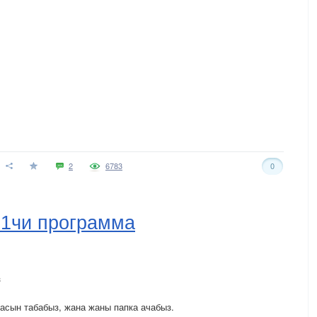
2
6783
0
ы 1чи программа
з
асын табабыз, жана жаны папка ачабыз.