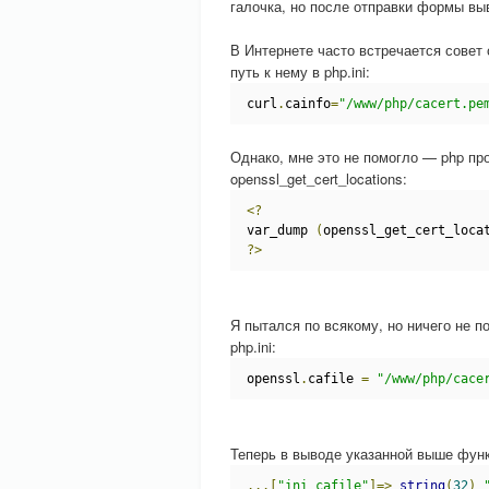
галочка, но после отправки формы вы
В Интернете часто встречается совет 
путь к нему в php.ini:
curl
.
cainfo
=
"/www/php/cacert.pe
Однако, мне это не помогло — php пр
openssl_get_cert_locations:
<?
var_dump 
(
openssl_get_cert_loca
?>
Я пытался по всякому, но ничего не п
php.ini:
openssl
.
cafile 
=
"/www/php/cace
Теперь в выводе указанной выше фун
...[
"ini_cafile"
]=>
string
(
32
)