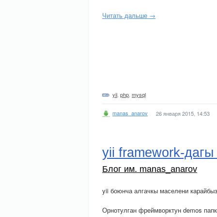
Читать дальше →
yii
,
php
,
mysql
manas_anarov
26 января 2015, 14:53
yii framework-даг
Блог им. manas_anarov
yii боюнча алгачкы маселени карайбы
Орнотулган фреймворктун demos папк