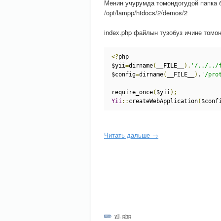
Менин учурумда томондогудой папка 
/opt/lampp/htdocs/2/demos/2
index.php файлын тузобуз ичине томо
<?
php
$yii
=
dirname
(
__FILE__
).
'/../../
$config
=
dirname
(
__FILE__
)
.
'/pro
require_once
(
$yii
);
Yii
::
createWebApplication
(
$conf
Читать дальше →
yii
,
php