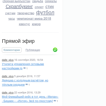
сборная кыргызстан
свадьба
сериалы
Скрапбукинг
стих
спорт
футбол
творчество
счетчик
чемпионат мира 2018
часы
юмор
ювентус
Прямой эфир
Комментарии
Публикации
daite_piva
16 сентября 2020, 16:54
Утилита управления сетевыми
настройками ip
1
daite_piva
5 декабря 2016, 11:57
Девушка с холодным расчётом, но
тёплым сердцем
1
daite_piva
22 ноября 2016, 13:29
Мой ближайший рейс в тот день «Милан»
- Бишкек – «Интер» [всё по-простому]
1