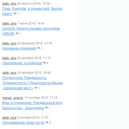
daite_piva
26 августа 2016, 12:00
Пока, Evernote, и здравствуй, Google
Keep?
1
daite_piva
7 июля 2016, 14:41
CentOS: Переустановка загрузчика
(GRUB)
1
daite_piva
23 февраля 2016, 12:16
Наземная операция
1
daite_piva
22 декабря 2015, 11:10
Обновление телефонов
4
daite_piva
16 декабря 2015, 18:49
Патриотизм. Преданность.
Толерантность? Рецензия на фильм
«Шпионский мост»
1
manas_anarov
13 октября 2015, 17:19
Враг в отражении. Предвещаем игру
Кыргызстан – Бангладеш
1
daite_piva
5 октября 2015, 17:31
Продвижение через ютуб
3