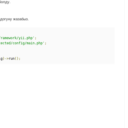
болду.
ндогуну жазабыз.
framework/yii.php'
;
tected/config/main.php'
;
ig
)->
run
();