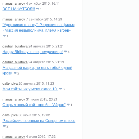
manas_anarov
4 октября 2015, 16:11
ВСЕ НА ФУТБОЛ!!!
1
manas_anarov
7 сентября 2015, 14:29
“Удерживая планку”. Рецензия на фильм
«Миссия невыполнима: племя изгоев»
1
gauhar_bulatova
24 августа 2015, 21:21
Happy Birthday to me, неудачница!
4
gauhar_bulatova
24 августа 2015, 21:19
Мы разной нации, но мы с тобой одной
крови
2
daite_piva
20 августа 2015, 11:23
Мои сайты, их у меня около 10.
6
manas_anarov
31 июля 2015, 23:21
Открыл новый сайт про бег "Айран"
1
daite_piva
30 июня 2015, 12:02
Российские военные на Северном плюсе
2
manas_anarov
4 июня 2015, 17:32