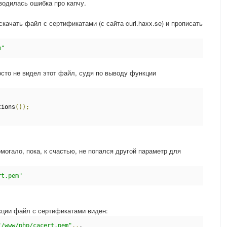
водилась ошибка про капчу.
скачать файл с сертификатами (с сайта curl.haxx.se) и прописать
m"
осто не видел этот файл, судя по выводу функции
tions
());
омогало, пока, к счастью, не попался другой параметр для
rt.pem"
кции файл с сертификатами виден:
"/www/php/cacert.pem"
..
.