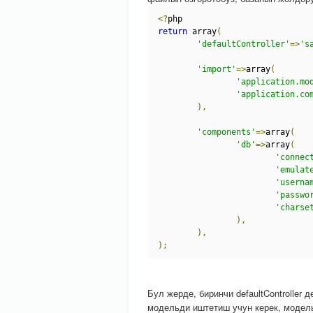
<?
php
return
 array
(
'defaultController'
=>
's
'import'
=>
array
(
'application.mo
'application.co
),
'components'
=>
array
(
'db'
=>
array
(
'connec
'emulat
'userna
'passwo
'charse
),
),
);
Бул жерде, биринчи defaultController
модельди иштетиш учун керек, модель