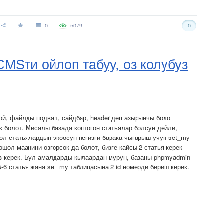
0
5079
0
MSти ойлоп табуу, оз колубуз
ой, файлды подвал, сайдбар, header деп азырынчы боло
к болот. Мисалы базада коптогон статьялар болсун дейли,
шол статьялардын экоосун негизги барака чыгарыш учун set_my
шол маанини озгорсок да болот, бизге кайсы 2 статья керек
з керек. Бул амалдарды кылаардан мурун, базаны phpmyadmin-
-6 статья жана set_my таблицасына 2 id номерди бериш керек.