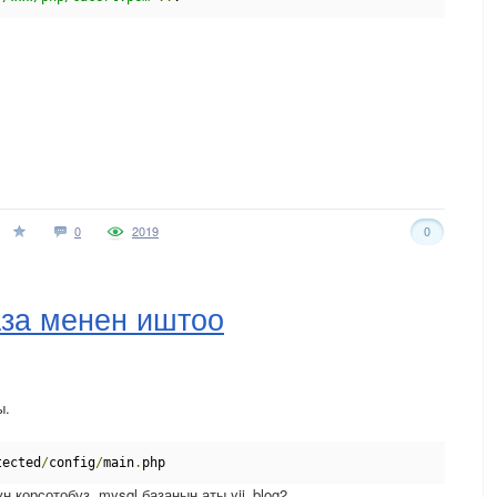
0
2019
0
база менен иштоо
ы.
tected
/
config
/
main
.
php
 корсотобуз, mysql базанын аты yii_blog2