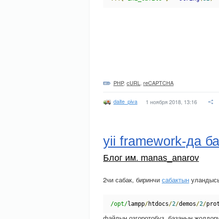
PHP
,
cURL
,
reCAPTCHA
daite_piva
1 ноября 2018, 13:16
yii framework-да 
Блог им. manas_anarov
2чи сабак, биринчи
сабактын
уландыс
/opt/
lampp
/
htdocs
/
2
/
demos
/
2
/
pro
файлын озгоротобуз, базанын жолдорун