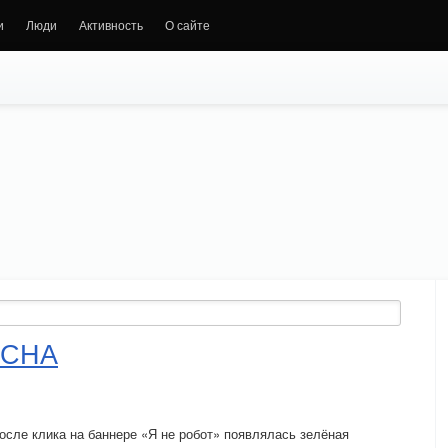
и
Люди
Активность
О сайте
TCHA
сле клика на баннере «Я не робот» появлялась зелёная