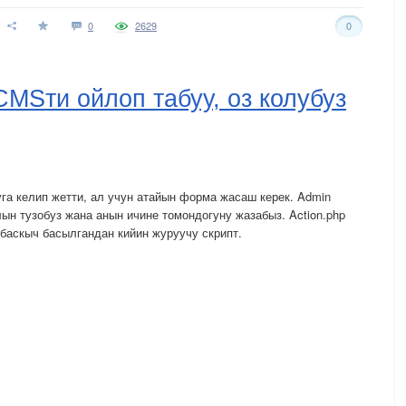
0
2629
0
MSти ойлоп табуу, оз колубуз
га келип жетти, ал учун атайын форма жасаш керек. Admin
ын тузобуз жана анын ичине томондогуну жазабыз. Action.php
 баскыч басылгандан кийин журуучу скрипт.