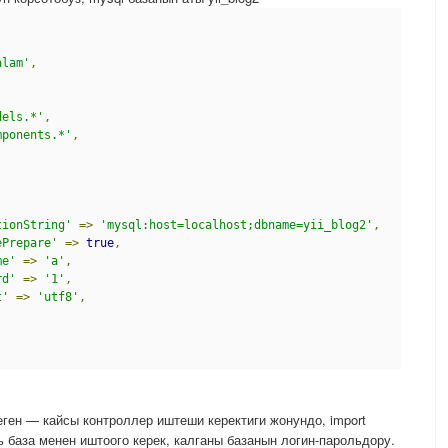
alam'
,
dels.*'
,
mponents.*'
,
tionString'
=>
'mysql:host=localhost;dbname=yii_blog2'
,
ePrepare'
=>
true
,
me'
=>
'a'
,
rd'
=>
'1'
,
t'
=>
'utf8'
,
 деген — кайсы контроллер иштеши керектиги жонундо, import
 база менен иштоого керек, калганы базанын логин-парольдору.