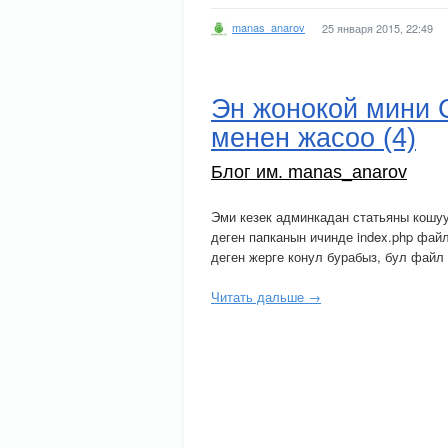
manas_anarov
25 января 2015, 22:49
Эн жонокой мини C
менен жасоо (4)
Блог им. manas_anarov
Эми кезек админкадан статьяны кошуу
деген папканын ичинде index.php файл
деген жерге конул бурабыз, бул файл
Читать дальше →