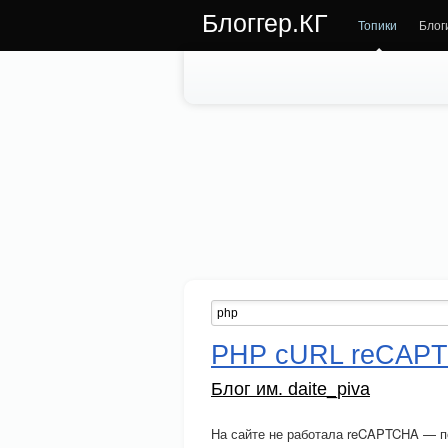
Блоггер.КГ
Топики
Блог
PHP cURL reCAP
Блог им. daite_piva
На сайте не работала reCAPTCHA — по