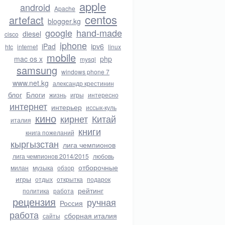
apple
android
Apache
centos
artefact
blogger.kg
google
hand-made
diesel
cisco
iphone
iPad
ipv6
htc
internet
linux
mobile
mac os x
php
mysql
samsung
windows phone 7
www.net.kg
александр крестинин
блог
Блоги
жизнь
игры
интересно
интернет
интерьер
иссык-куль
кино
кирнет
Китай
италия
книги
книга пожеланий
кыргызстан
лига чемпионов
лига чемпионов 2014/2015
любовь
отборочные
милан
музыка
обзор
игры
отдых
открытка
подарок
рейтинг
политика
работа
рецензия
ручная
Россия
работа
сборная италия
сайты