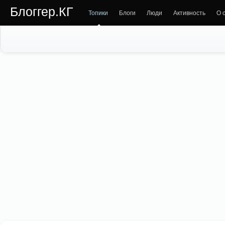
Блоггер.КГ
Топики
Блоги
Люди
Активность
О 