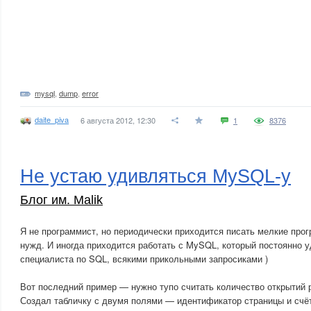
mysql
,
dump
,
error
daite_piva
6 августа 2012, 12:30
1
8376
Не устаю удивляться MySQL-у
Блог им. Malik
Я не программист, но периодически приходится писать мелкие про
нужд. И иногда приходится работать с MySQL, который постоянно у
специалиста по SQL, всякими прикольными запросиками )
Вот последний пример — нужно тупо считать количество открытий 
Создал табличку с двумя полями — идентификатор страницы и счёт