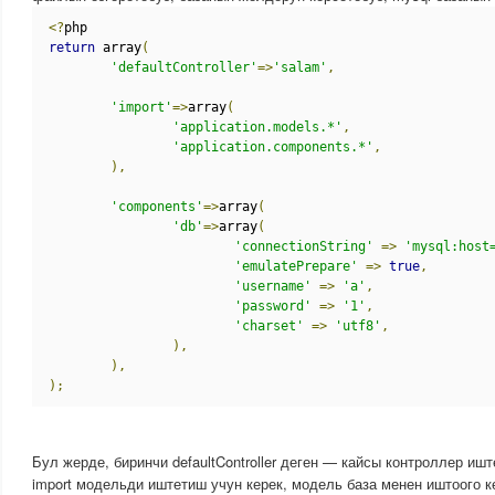
<?
php
return
 array
(
'defaultController'
=>
'salam'
,
'import'
=>
array
(
'application.models.*'
,
'application.components.*'
,
),
'components'
=>
array
(
'db'
=>
array
(
'connectionString'
=>
'mysql:host
'emulatePrepare'
=>
true
,
'username'
=>
'a'
,
'password'
=>
'1'
,
'charset'
=>
'utf8'
,
),
),
);
Бул жерде, биринчи defaultController деген — кайсы контроллер иш
import модельди иштетиш учун керек, модель база менен иштоого к