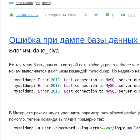
cms жасоо
,
php
,
mysql
manas_anarov
3 ноября 2014, 20:27
1
7097
Ошибка при дампе базы данны
Блог им. daite_piva
Есть у меня база данных, в которой есть таблица posts с более чем
ночам выполняется дамп базы командой mysqldump. Но недавно на
mysqldump
:
Error
2013
:
Lost
 connection to 
MySQL
 server du
mysqldump
:
Error
2013
:
Lost
 connection to 
MySQL
 server du
mysqldump
:
Error
2013
:
Lost
 connection to 
MySQL
 server du
В Интернете рекомендуют увеличить параметр max-allowed-packet (
помогло, теперь команда выглядит примерно так:
mysqldump 
-
u user 
-
pPassword 
--
log
-
error
=
/var/
log
/
dump
.
lo