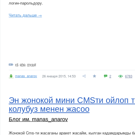
логин-парольдору.
Читать дальше →
yii
,
php
,
mysql
manas_anarov
26 января 2015, 14:53
2
6783
Эн жонокой мини CMSти ойлоп та
колубуз менен жасоо
Блог им. manas_anarov
Жонокой Cms-ти жасаганы аракет жасайм, кылган кадамдарымды б