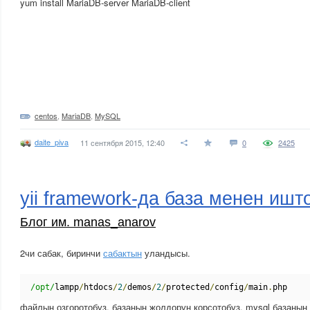
yum install MariaDB-server MariaDB-client
centos
,
MariaDB
,
MySQL
daite_piva
11 сентября 2015, 12:40
0
2425
yii framework-да база менен ишт
Блог им. manas_anarov
2чи сабак, биринчи
сабактын
уландысы.
/opt/
lampp
/
htdocs
/
2
/
demos
/
2
/
protected
/
config
/
main
.
php
файлын озгоротобуз, базанын жолдорун корсотобуз, mysql базанын а