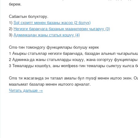
берем.
Сабактын болуктору.
1)
Sql скрипт менен базаны жасоо (2 болук)
2)
Негизги баракчага базанын маанилерин чыгаруу (3)
3)
Админкадан жаны статья кошуу (4)
Cms-тин томондогу функциялары болушу керек
1 Акыркы статьялар негизги баракчада, базадан алынып чыгарылы
2 Админка-да жаны статьяларды кошуу, жана озгортуу фукциялары
3 Темаларды кошобуз, аны wordpess-тин темалары сыяктуу кылса б
Cms ти жасаганда эн татаал амалы бул mysql менен иштоо экен. О
маалымат базалар менен иштоого арналат.
Читать дальше →