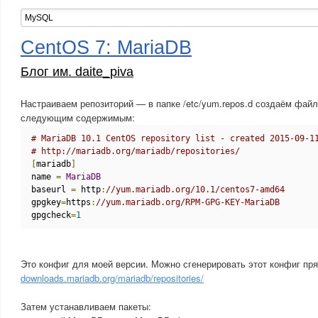
CentOS 7: MariaDB
Блог им. daite_piva
Настраиваем репозиторий — в папке /etc/yum.repos.d создаём файл 
следующим содержимым:
# MariaDB 10.1 CentOS repository list - created 2015-09-1
# http://mariadb.org/mariadb/repositories/
[
mariadb
]
name 
=
MariaDB
baseurl 
=
 http
:
//yum.mariadb.org/10.1/centos7-amd64
gpgkey
=
https
:
//yum.mariadb.org/RPM-GPG-KEY-MariaDB
gpgcheck
=
1
Это конфиг для моей версии. Можно сгенерировать этот конфиг пр
downloads.mariadb.org/mariadb/repositories/
Затем устанавливаем пакеты: