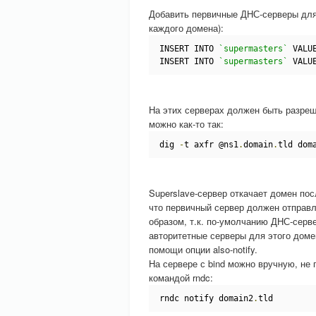
Добавить первичные ДНС-серверы для 
каждого домена):
INSERT INTO 
`supermasters`
 VALU
INSERT INTO 
`supermasters`
 VALU
На этих серверах должен быть разреш
можно как-то так:
dig 
-
t axfr @ns1
.
domain
.
tld dom
Superslave-сервер откачает домен пос
что первичный сервер должен отправл
образом, т.к. по-умолчанию ДНС-серв
авторитетные серверы для этого доме
помощи опции also-notify.
На сервере с bind можно вручную, не
командой rndc:
rndc notify domain2
.
tld