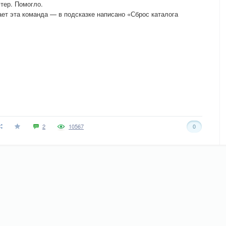
ютер. Помогло.
ает эта команда — в подсказке написано «Сброс каталога
2
10567
0