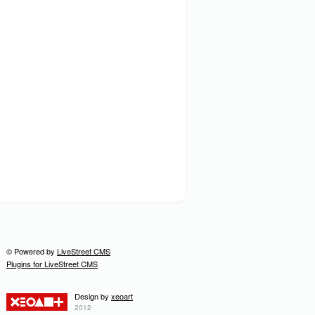
© Powered by
LiveStreet CMS
Plugins for LiveStreet CMS
Design by
xeoart
2012