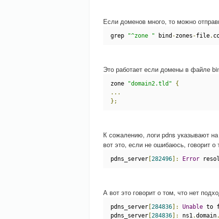
Если доменов много, то можно отправ
grep 
"^zone "
 bind
-
zones
-
file
.
c
Это работает если домены в файле bind
zone 
"domain2.tld"
{
...
};
К сожалению, логи pdns указывают на
вот это, если не ошибаюсь, говорит о
pdns_server
[
282496
]:
Error
 reso
А вот это говорит о том, что нет подх
pdns_server
[
284836
]:
Unable
 to 
pdns_server
[
284836
]:
 ns1
.
domain