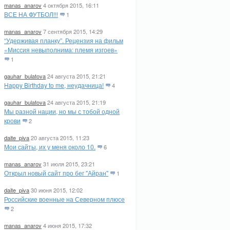
manas_anarov
4 октября 2015, 16:11
ВСЕ НА ФУТБОЛ!!!
1
manas_anarov
7 сентября 2015, 14:29
“Удерживая планку”. Рецензия на фильм
«Миссия невыполнима: племя изгоев»
1
gauhar_bulatova
24 августа 2015, 21:21
Happy Birthday to me, неудачница!
4
gauhar_bulatova
24 августа 2015, 21:19
Мы разной нации, но мы с тобой одной
крови
2
daite_piva
20 августа 2015, 11:23
Мои сайты, их у меня около 10.
6
manas_anarov
31 июля 2015, 23:21
Открыл новый сайт про бег "Айран"
1
daite_piva
30 июня 2015, 12:02
Российские военные на Северном плюсе
2
manas_anarov
4 июня 2015, 17:32