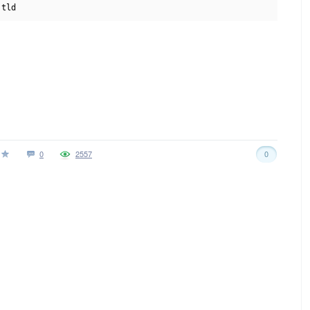
.
tld
0
2557
0