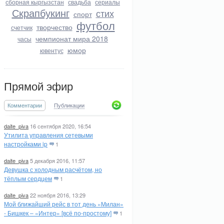
сборная кыргызстан
свадьба
сериалы
Скрапбукинг
стих
спорт
футбол
творчество
счетчик
чемпионат мира 2018
часы
юмор
ювентус
Прямой эфир
Комментарии
Публикации
daite_piva
16 сентября 2020, 16:54
Утилита управления сетевыми
настройками ip
1
daite_piva
5 декабря 2016, 11:57
Девушка с холодным расчётом, но
тёплым сердцем
1
daite_piva
22 ноября 2016, 13:29
Мой ближайший рейс в тот день «Милан»
- Бишкек – «Интер» [всё по-простому]
1