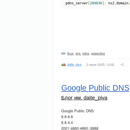
pdns_server
[
284836
]:
 ns2
.
domain
linux
,
dns
,
pdns
,
powerdns
daite_piva
2 июля 2025, 13:02
Google Public DNS
Блог им. daite_piva
Google Public DNS:
8.8.8.8
8.8.4.4
2001:4860:4860::8888