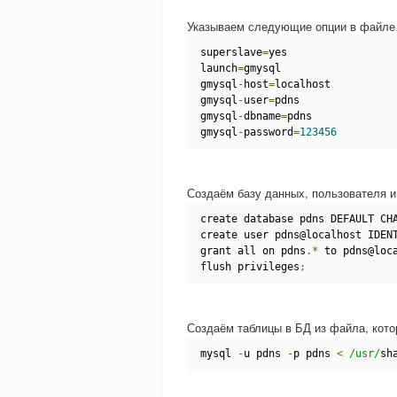
Указываем следующие опции в файле /
superslave
=
yes
launch
=
gmysql
gmysql
-
host
=
localhost
gmysql
-
user
=
pdns
gmysql
-
dbname
=
pdns
gmysql
-
password
=
123456
Создаём базу данных, пользователя и
create database pdns DEFAULT CH
create user pdns@localhost IDEN
grant all on pdns
.*
 to pdns@loc
flush privileges
;
Создаём таблицы в БД из файла, кото
mysql 
-
u pdns 
-
p pdns 
<
/usr/
sh