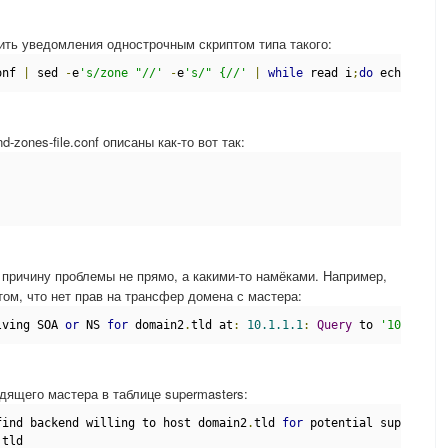
ить уведомления однострочным скриптом типа такого:
onf 
|
 sed 
-
e
's/zone "//'
-
e
's/" {//'
|
while
 read i
;
do
 echo $i
;
r
-zones-file.conf описаны как-то вот так:
 причину проблемы не прямо, а какими-то намёками. Например,
 том, что нет прав на трансфер домена с мастера:
lving SOA 
or
 NS 
for
 domain2
.
tld at
:
10.1.1.1
:
Query
 to 
'10.1.1.1
одящего мастера в таблице supermasters:
find backend willing to host domain2
.
tld 
for
 potential supermast
.
tld