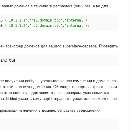
ваших доменов в таблицу supermasters (один раз, а не для
ES 
(
'10.1.1.1'
,
'ns1.domain.tld'
,
'internal'
);
ES 
(
'10.1.1.2'
,
'ns2.domain.tld'
,
'internal'
);
ён трансфер доменов для вашего superslave-сервера. Проверить
ain2
.
tld
ле получения notify — уведомления про изменения в домене, так
ять эти самые уведомления. Обычно, это надо настроить явным
ер отправляет уведомления только серверам, указанным как
на. В bind указать кому ещё отправлять уведомления можно при
 производя изменения в домене, отправить уведомления