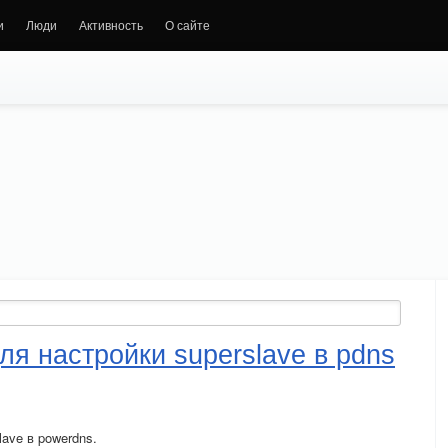
и
Люди
Активность
О сайте
ля настройки superslave в pdns
lave в powerdns.