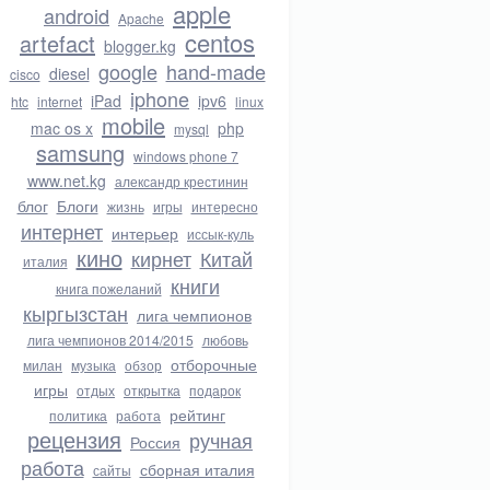
apple
android
Apache
centos
artefact
blogger.kg
google
hand-made
diesel
cisco
iphone
iPad
ipv6
htc
internet
linux
mobile
mac os x
php
mysql
samsung
windows phone 7
www.net.kg
александр крестинин
блог
Блоги
жизнь
игры
интересно
интернет
интерьер
иссык-куль
кино
кирнет
Китай
италия
книги
книга пожеланий
кыргызстан
лига чемпионов
лига чемпионов 2014/2015
любовь
отборочные
милан
музыка
обзор
игры
отдых
открытка
подарок
рейтинг
политика
работа
рецензия
ручная
Россия
работа
сборная италия
сайты