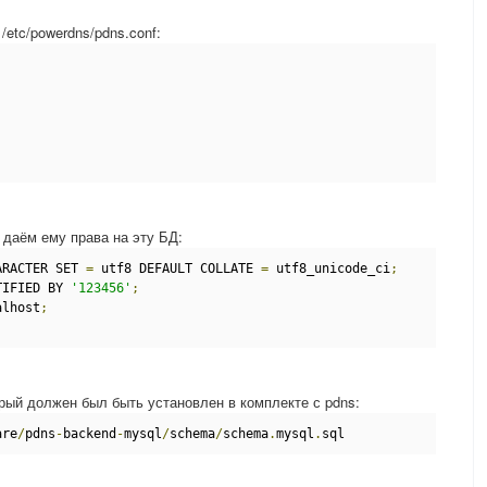
etc/powerdns/pdns.conf:
 даём ему права на эту БД:
ARACTER SET 
=
 utf8 DEFAULT COLLATE 
=
 utf8_unicode_ci
;
TIFIED BY 
'123456'
;
alhost
;
рый должен был быть установлен в комплекте с pdns:
are
/
pdns
-
backend
-
mysql
/
schema
/
schema
.
mysql
.
sql