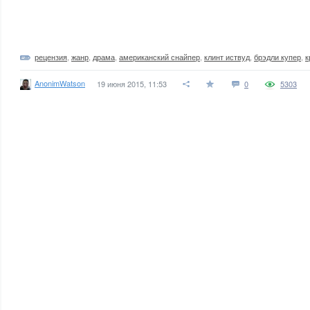
рецензия
,
жанр
,
драма
,
американский снайпер
,
клинт иствуд
,
брэдли купер
,
к
AnonimWatson
19 июня 2015, 11:53
0
5303