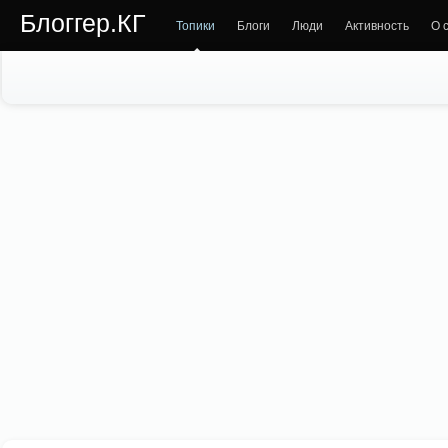
Блоггер.КГ
Топики
Блоги
Люди
Активность
О 