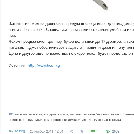
Защитный чехол из древесины придуман специально для владельце
нам из Thessaloniki. Специалисты признали его самым удобным и с
пор.
Чехол предназначен для ноутбуков величиной до 17 дюймов, а так
питания. Гаджет обеспечивает защиту от трения и царапин, внутрен
Цена и другое еще не известны, но скоро чехол будет представлен
Источник:
http://www.best.kg
интернет-магазин
,
подарок
,
купить
,
онлайн
,
магазин бытовой техники
,
Бишке
принтер
,
холодильник
,
компьютерные комплектующие
,
кухонная техника
bestkg
23 ноября 2011, 12:54
4
2932