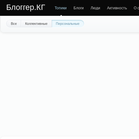
Блоггер.КГ
Топики
Блоги
Люди
Активность
О 
Все
Коллективные
Персональные