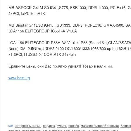
MB ASROCK G41M-S3 iG41,S775, FSB1333, DDRIII1333, PCIEx16, 
2xPCI,1xPCIE,mATX
MB Biostar G41D3C iG41, FSB1333, DDR3, PCI-Ex16, GMAX4500, S
LGA1156 ELITEGROUP IC55H-A V1.0A
LGA1156 ELITEGROUP P55H-A2 V1.0 <i P55 (Sound 5.1,GLAN/6SATA
None),DMI 2.5GT/s,4DDR3 2100 OC/1600/1333/1066/800 up to 16GB,1
x1,3PCI,11USB2.0,1COM,ATX 24+4pin
Сравните цены, они Вас приятно удивят! Товар в наличии.
www.best.kg
интернет-магазин
,
подарок
,
купить
,
онлайн
,
магазин бытовой техники
,
Бишке
принтер
,
холодильник
,
компьютерные комплектующие
,
кухонная техника