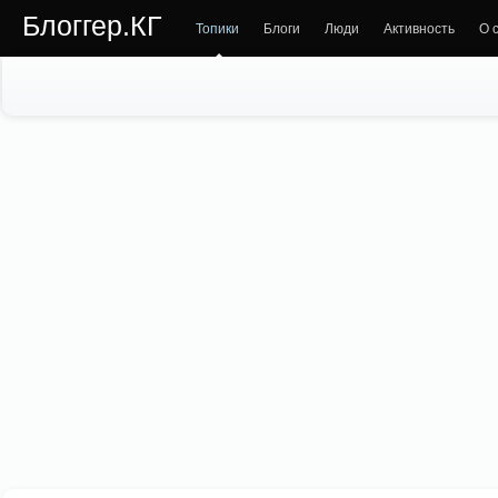
Блоггер.КГ
Топики
Блоги
Люди
Активность
О 