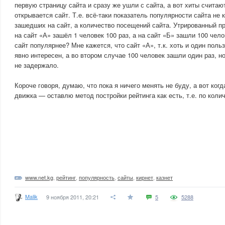
первую страницу сайта и сразу же ушли с сайта, а вот хиты считаю
открывается сайт. Т.е. всё-таки показатель популярности сайта не 
зашедших на сайт, а количество посещений сайта. Утрированный п
на сайт «А» зашёл 1 человек 100 раз, а на сайт «Б» зашли 100 чело
сайт популярнее? Мне кажется, что сайт «А», т.к. хоть и один поль
явно интересен, а во втором случае 100 человек зашли один раз, но
не задержало.
Короче говоря, думаю, что пока я ничего менять не буду, а вот ког
движка — оставлю метод постройки рейтинга как есть, т.е. по коли
www.net.kg
,
рейтинг
,
популярность
,
сайты
,
кирнет
,
казнет
Malik
9 ноября 2011, 20:21
5
5288