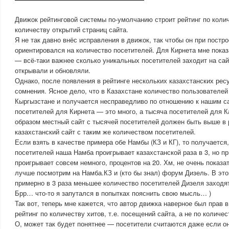
Движок рейтинговой системы по-умолчанию строит рейтинг по колич
количеству открытий страниц сайта.
Я не так давно внёс исправления в движок, так чтобы он при постр
ориентировался на количество посетителей. Для Кирнета мне пока
— всё-таки важнее сколько уникальных посетителей заходит на сайт
открывали и обновляли.
Однако, после появления в рейтинге нескольких казахстанских рес
сомнения. Ясное дело, что в Казахстане количество пользователей
Кыргызстане и получается несправедливо по отношению к нашим с
посетителей для Кирнета — это много, а тысяча посетителей для К
образом местный сайт с тысячей посетителей должен быть выше в 
казахстанский сайт с таким же количеством посетителей.
Если взять в качестве примера обе Намбы (КЗ и КГ), то получается,
посетителей наша Намба проигрывает казахстанской раза в 3, но пр
проигрывает совсем немного, процентов на 20. Хм, не очень показ
лучше посмотрим на Намба.КЗ и (кто бы знал) форум Дизель. В это
примерно в 3 раза меньшее количество посетителей Дизеля заходят 
Брр… что-то я запутался в попытках пояснить свою мысль… )
Так вот, теперь мне кажется, что автор движка наверное был прав в
рейтинг по количеству хитов, т.е. посещений сайта, а не по количе
О, может так будет понятнее — посетители считаются даже если он