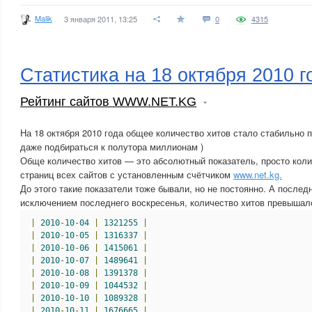
Malik
3 января 2011, 13:25
0
4315
Статистика на 18 октября 2010 г
Рейтинг сайтов WWW.NET.KG
На 18 октября 2010 года общее количество хитов стало стабильно
даже подбираться к полутора миллионам )
Обще количество хитов — это абсолютный показатель, просто коли
страниц всех сайтов с установленным счётчиком
www.net.kg.
До этого такие показатели тоже бывали, но не постоянно. А послед
исключением последнего воскресенья, количество хитов превышал
|
2010
-
10
-
04
|
1321255
|
|
2010
-
10
-
05
|
1316337
|
|
2010
-
10
-
06
|
1415061
|
|
2010
-
10
-
07
|
1489641
|
|
2010
-
10
-
08
|
1391378
|
|
2010
-
10
-
09
|
1044532
|
|
2010
-
10
-
10
|
1089328
|
|
2010
-
10
-
11
|
1676665
|