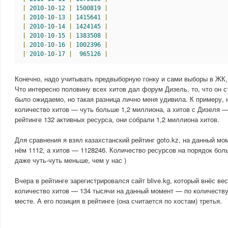
|
2010
-
10
-
12
|
1500819
|
|
2010
-
10
-
13
|
1415641
|
|
2010
-
10
-
14
|
1424145
|
|
2010
-
10
-
15
|
1383508
|
|
2010
-
10
-
16
|
1002396
|
|
2010
-
10
-
17
|
965126
|
Конечно, надо учитывать предвыборную гонку и сами выборы в ЖК,
Что интересно половину всех хитов дал форум Дизель, то, что он 
было ожидаемо, но такая разница лично меня удивила. К примеру,
количество хитов — чуть больше 1,2 миллиона, а хитов с Дизеля —
рейтинге 132 активных ресурса, они собрали 1,2 миллиона хитов.
Для сравнения я взял казахстанский рейтинг goto.kz, на данный мо
нём 1112, а хитов — 1128246. Количество ресурсов на порядок боль
даже чуть-чуть меньше, чем у нас )
Вчера в рейтинге зарегистрировался сайт blive.kg, который внёс в
количество хитов — 134 тысячи на данный момент — по количеству 
месте. А его позиция в рейтинге (она считается по хостам) третья.