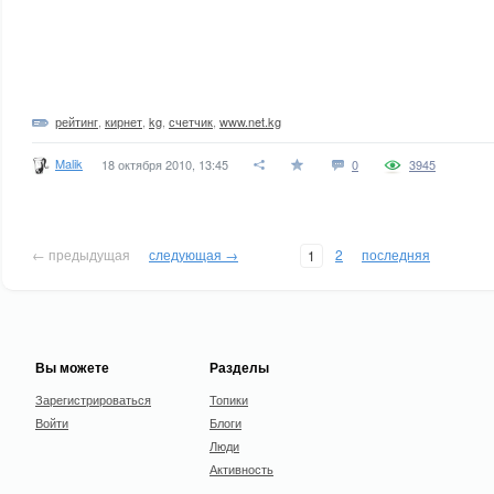
рейтинг
,
кирнет
,
kg
,
счетчик
,
www.net.kg
Malik
18 октября 2010, 13:45
0
3945
← предыдущая
следующая →
2
последняя
1
Вы можете
Разделы
Зарегистрироваться
Топики
Войти
Блоги
Люди
Активность