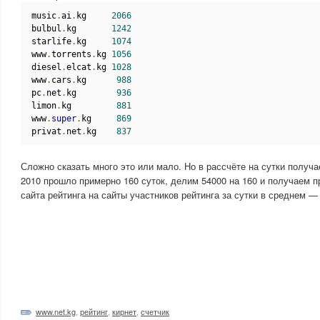
music
.
ai
.
kg     
2066
bulbul
.
kg       
1242
starlife
.
kg     
1074
www
.
torrents
.
kg 
1056
diesel
.
elcat
.
kg 
1028
www
.
cars
.
kg      
988
pc
.
net
.
kg        
936
limon
.
kg         
881
www
.
super
.
kg     
869
privat
.
net
.
kg    
837
Сложно сказать много это или мало. Но в рассчёте на сутки получае
2010 прошло примерно 160 суток, делим 54000 на 160 и получаем п
сайта рейтинга на сайты участников рейтинга за сутки в среднем —
www.net.kg
,
рейтинг
,
кирнет
,
счетчик