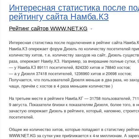
Интересная статистика после по
рейтингу сайта Намба.КЗ
Рейтинг сайтов WWW.NET.KG
Интересная статистика после подключения в рейтинг сайта Намба.К
Намба.КЗ опережает форум Дизель по количеству посетителей прим
количеству хитов, т.е. количеству заходов на сайт, Дизель сущест
раза, опережает Намбу.КЗ. Например, за вчерашние полные сутки, 9
— у Намба.КЗ 89111 посетителей, 824330 хитов и 78840 хостов;
— а у Дизеля 37418 посетителей, 1236960 хитов и 20698 хостов;
Получается, что пользователей Дизеля меньше в два раза, но заход
чаще, причём с хостов в 4 раза меньшем количестве )
На третьем месте в рейтинге Намба.КГ — 31758 пользователей, 711
9 августа. Показатели близки к показателям Дизеля, более того, в
зачастую опережает Дизель в рейтинге, который, напомню, строитс
посетителей.
Общее же количество хитов, которые попадают в статистику рейти
WWW.NET.KG за сутки уже приближается к 4-м миллионам. А зарег