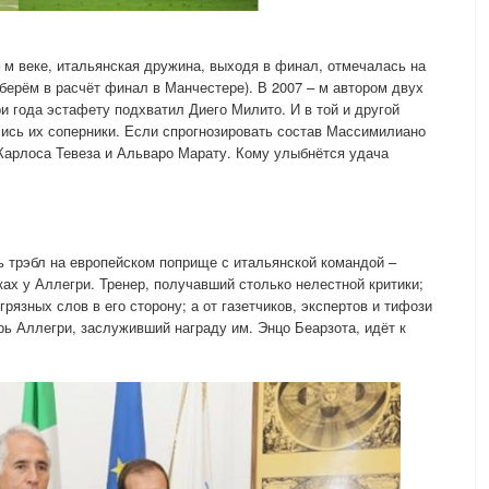
 – м веке, итальянская дружина, выходя в финал, отмечалась на
берём в расчёт финал в Манчестере). В 2007 – м автором двух
и года эстафету подхватил Диего Милито. И в той и другой
ись их соперники. Если спрогнозировать состав Массимилиано
 Карлоса Тевеза и Альваро Марату. Кому улыбнётся удача
 трэбл на европейском поприще с итальянской командой –
уках у Аллегри. Тренер, получавший столько нелестной критики;
рязных слов в его сторону; а от газетчиков, экспертов и тифози
рь Аллегри, заслуживший награду им. Энцо Беарзота, идёт к