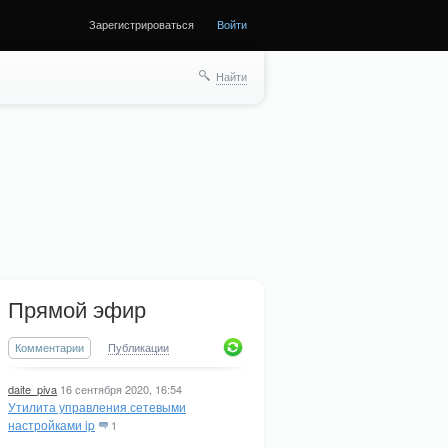
Зарегистрироваться
Войти
Найти
Прямой эфир
Комментарии
Публикации
daite_piva
16 сентября 2020, 16:54
Утилита управления сетевыми
настройками ip
1