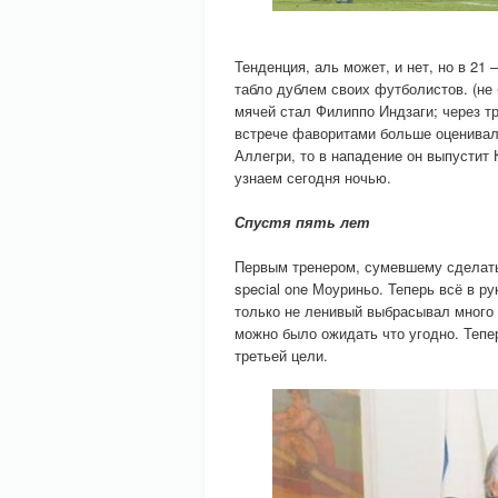
Тенденция, аль может, и нет, но в 21
табло дублем своих футболистов. (не 
мячей стал Филиппо Индзаги; через тр
встрече фаворитами больше оценивал
Аллегри, то в нападение он выпустит
узнаем сегодня ночью.
Спустя пять лет
Первым тренером, сумевшему сделать
special one Моуриньо. Теперь всё в р
только не ленивый выбрасывал много г
можно было ожидать что угодно. Тепе
третьей цели.