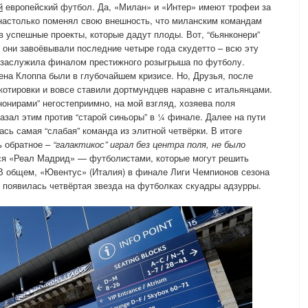
й
европейский футбол. Да, «Милан» и «Интер» имеют трофеи за
 настолько поменял свою внешность, что миланским командам
в успешные проекты, которые дадут плоды. Вот, “бьянконери”
 они завоёвывали последние четыре года скудетто – всю эту
” заслужила финалом престижного розыгрыша по футболу.
ена Клоппа были в глубочайшем кризисе. Но, Друзья, после
котировки и вовсе ставили дортмундцев наравне с итальянцами.
онирами” негостеприимно, на мой взгляд, хозяева поля
азал этим против “старой синьоры” в ¼ финале. Далее на пути
ась самая “слабая” команда из элитной четвёрки. В итоге
ь обратное –
“галактикос” играл без центра поля, не было
ся «Реал Мадрид» — футболистами, которые могут решить
. В общем, «Ювентус» (Италия) в финале Лиги Чемпионов сезона
де появилась четвёртая звезда на футболках скуадры адзурры.