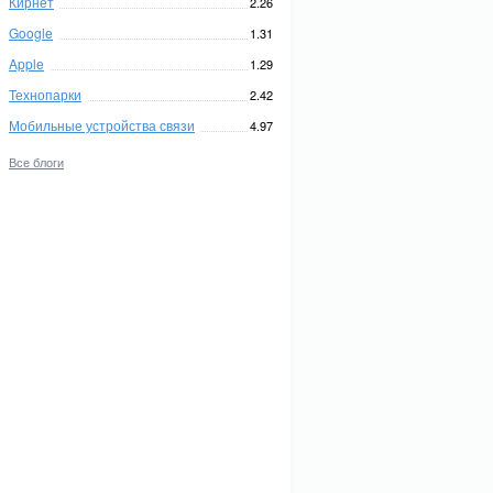
Кирнет
2.26
Google
1.31
Apple
1.29
Технопарки
2.42
Мобильные устройства связи
4.97
Все блоги