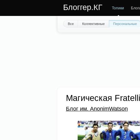
Блоггер.КГ
Топики
Блог
Все
Коллективные
Персональные
Магическая Fratelli d
Блог им. AnonimWatson