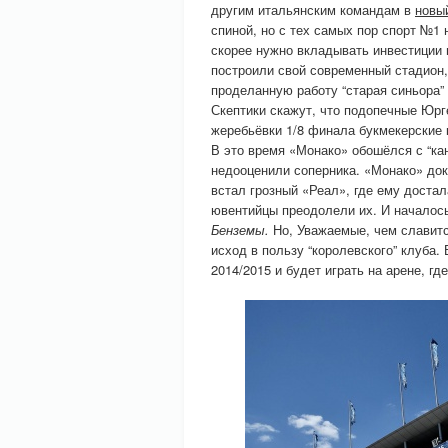
другим итальянским командам в
новы
спиной, но с тех самых пор спорт №1
скорее нужно вкладывать инвестиции 
построили свой современный стадион,
проделанную работу “старая синьора
Скептики скажут, что подопечные Юрг
жеребьёвки 1/8 финала букмекерские 
В это время «Монако» обошёлся с “кан
недооценили соперника. «Монако» док
встал грозный «Реал», где ему достал
ювентийцы преодолели их. И началос
Бенземы.
Но, Уважаемые, чем славит
исход в пользу “королевского” клуба
2014/2015 и будет играть на арене, г