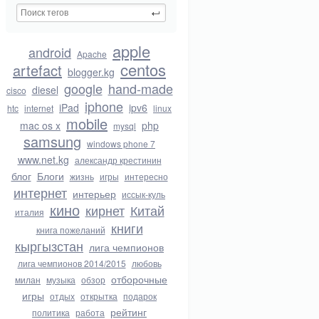
apple
android
Apache
centos
artefact
blogger.kg
google
hand-made
diesel
cisco
iphone
iPad
ipv6
htc
internet
linux
mobile
mac os x
php
mysql
samsung
windows phone 7
www.net.kg
александр крестинин
блог
Блоги
жизнь
игры
интересно
интернет
интерьер
иссык-куль
кино
кирнет
Китай
италия
книги
книга пожеланий
кыргызстан
лига чемпионов
лига чемпионов 2014/2015
любовь
отборочные
милан
музыка
обзор
игры
отдых
открытка
подарок
рейтинг
политика
работа