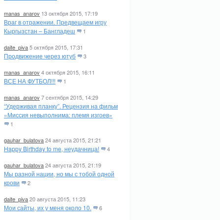
manas_anarov
13 октября 2015, 17:19
Враг в отражении. Предвещаем игру
Кыргызстан – Бангладеш
1
daite_piva
5 октября 2015, 17:31
Продвижение через ютуб
3
manas_anarov
4 октября 2015, 16:11
ВСЕ НА ФУТБОЛ!!!
1
manas_anarov
7 сентября 2015, 14:29
“Удерживая планку”. Рецензия на фильм
«Миссия невыполнима: племя изгоев»
1
gauhar_bulatova
24 августа 2015, 21:21
Happy Birthday to me, неудачница!
4
gauhar_bulatova
24 августа 2015, 21:19
Мы разной нации, но мы с тобой одной
крови
2
daite_piva
20 августа 2015, 11:23
Мои сайты, их у меня около 10.
6