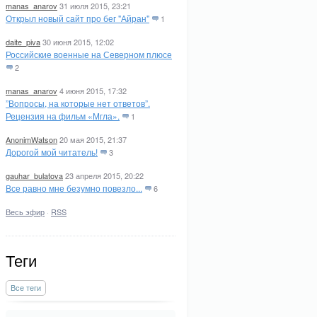
manas_anarov
31 июля 2015, 23:21
Открыл новый сайт про бег "Айран"
1
daite_piva
30 июня 2015, 12:02
Российские военные на Северном плюсе
2
manas_anarov
4 июня 2015, 17:32
”Вопросы, на которые нет ответов”.
Рецензия на фильм «Мгла».
1
AnonimWatson
20 мая 2015, 21:37
Дорогой мой читатель!
3
gauhar_bulatova
23 апреля 2015, 20:22
Все равно мне безумно повезло...
6
Весь эфир
·
RSS
Теги
Все теги