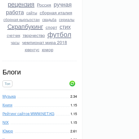
рецензия
ручная
Россия
работа
сборная италия
сайты
сборная кыргызстан
свадьба
сериалы
Скрапбукинг
стих
спорт
футбол
творчество
счетчик
чемпионат мира 2018
часы
юмор
ювентус
Блоги
Топ
Музыка
2.34
Книги
1.15
Рейтинг сайтов WWW.NET.KG
1.15
NIX
1.15
Юмор
2.61