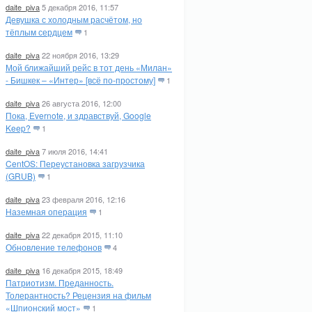
daite_piva
5 декабря 2016, 11:57
Девушка с холодным расчётом, но
тёплым сердцем
1
daite_piva
22 ноября 2016, 13:29
Мой ближайший рейс в тот день «Милан»
- Бишкек – «Интер» [всё по-простому]
1
daite_piva
26 августа 2016, 12:00
Пока, Evernote, и здравствуй, Google
Keep?
1
daite_piva
7 июля 2016, 14:41
CentOS: Переустановка загрузчика
(GRUB)
1
daite_piva
23 февраля 2016, 12:16
Наземная операция
1
daite_piva
22 декабря 2015, 11:10
Обновление телефонов
4
daite_piva
16 декабря 2015, 18:49
Патриотизм. Преданность.
Толерантность? Рецензия на фильм
«Шпионский мост»
1