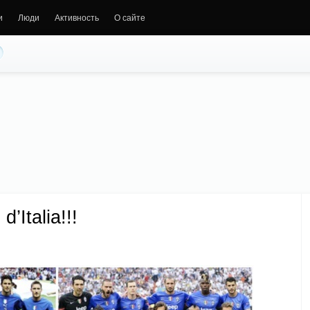
и
Люди
Активность
О сайте
’Italia!!!