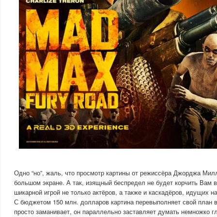
Одно “но”, жаль, что просмотр картины от режиссёра Джорджа Милл
большом экране. А так, изящный беспредел не будет корчить Вам 
шикарной игрой не только актёров, а также и каскадёров, идущих на
С бюджетом 150 млн. долларов картина перевыполняет свой план в
просто заманивает, он параллельно заставляет думать немножко гл