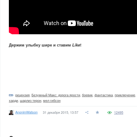
Держим улыбку шире и ставим
Like
!
рецензия
,
Безумный Макс: дорога ярости
,
боевик
,
фантастика
,
приключение
,
харди
,
шарлиз терон
,
мел гибсон
AnonimWatson
31 декабря 2015, 13:57
12495