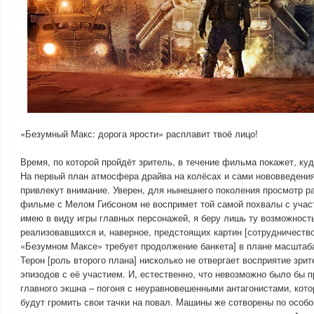
«Безумный Макс: дорога ярости» расплавит твоё лицо!
Время, по которой пройдёт зритель, в течение фильма покажет, ку
На первый план атмосфера драйва на колёсах и сами нововведени
привлекут внимание. Уверен, для нынешнего поколения просмотр 
фильме с Мелом Гибсоном не воспримет той самой похвалы с учас
имею в виду игры главных персонажей, я беру лишь ту возможност
реализовавшихся и, наверное, предстоящих картин [сотрудничеств
«Безумном Максе» требует продолжение банкета] в плане масштаб
Терон [роль второго плана] нисколько не отвергает восприятие зри
эпизодов с её участием. И, естественно, что невозможно было бы 
главного экшна – погоня с неуравновешенными антагонистами, кот
будут громить свои тачки на повал. Машины же сотворены по особо