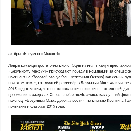
актёры «Безумного Макса-4»
Лавры команды достаточно много. Одни из них, в канун престижно
«Безумному Максу-4» присуждают победу в номинации за спецэфф
номинант на “Золотой глобус”[ген. репетиция Оскара] как самый л
при этом также, как лучший рёжиссёр; «Безумный Макс-4» в числе
2015 год; отметим, что постапокалиптическое кино – стало победи
церемонии в разделах Critics’ choice movie awards как лучший фил
наконец, «Безумный Макс: дорога ярости», по мнению Квентина Тара
признанный фаворит 2015 года.