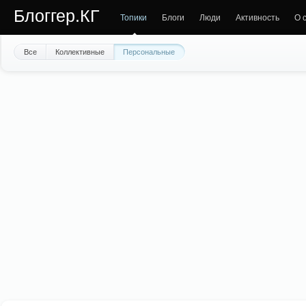
Блоггер.КГ
Топики
Блоги
Люди
Активность
О 
Все
Коллективные
Персональные