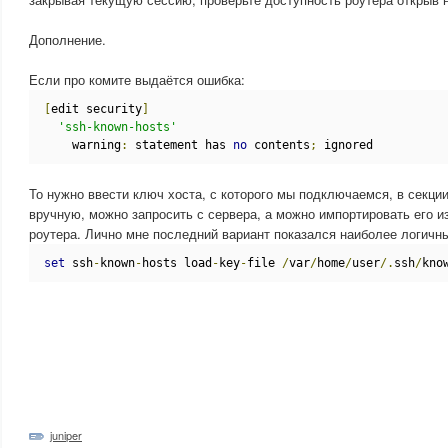
Дополнение.
Если про комите выдаётся ошибка:
[
edit security
]
'ssh-known-hosts'
    warning
:
 statement has 
no
 contents
;
 ignored
То нужно ввести ключ хоста, с которого мы подключаемся, в секции 
вручную, можно запросить с сервера, а можно импортировать его и
роутера. Лично мне последний вариант показался наиболее логичн
set
 ssh
-
known
-
hosts load
-
key
-
file 
/
var
/
home
/
user
/.
ssh
/
kno
juniper