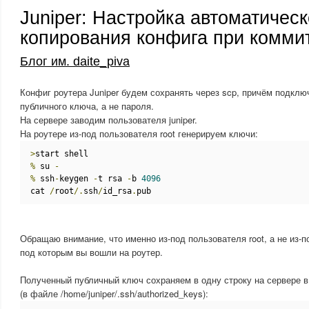
Juniper: Настройка автоматическ
копирования конфига при комми
Блог им. daite_piva
Конфиг роутера Juniper будем сохранять через scp, причём подкл
публичного ключа, а не пароля.
На сервере заводим пользователя juniper.
На роутере из-под пользователя root генерируем ключи:
>
start shell
%
 su 
-
%
 ssh
-
keygen 
-
t rsa 
-
b 
4096
cat 
/
root
/.
ssh
/
id_rsa
.
pub
Обращаю внимание, что именно из-под пользователя root, а не из-п
под которым вы вошли на роутер.
Полученный публичный ключ сохраняем в одну строку на сервере в 
(в файле /home/juniper/.ssh/authorized_keys):