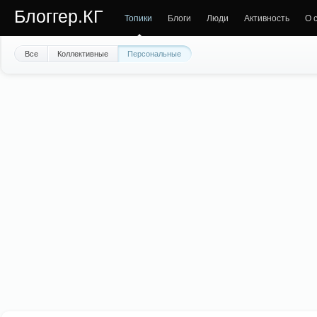
Блоггер.КГ
Топики
Блоги
Люди
Активность
О 
Все
Коллективные
Персональные