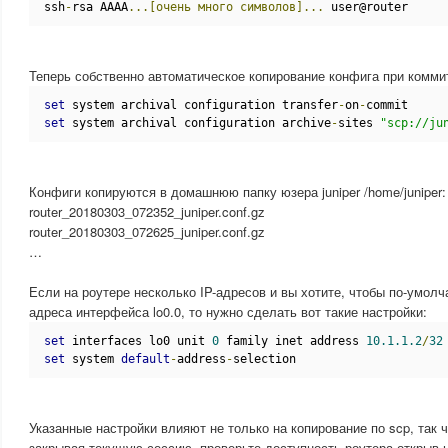
ssh
-
rsa AAAA
...[очень
много
символов]...
 user@router
Теперь собственно автоматическое копирование конфига при комми
set
 system archival configuration transfer
-
on
-
commit
set
 system archival configuration archive
-
sites 
"scp://ju
Конфиги копируются в домашнюю папку юзера juniper /home/juniper:
router_20180303_072352_juniper.conf.gz
router_20180303_072625_juniper.conf.gz
…
Если на роутере несколько IP-адресов и вы хотите, чтобы по-умол
адреса интерфейса lo0.0, то нужно сделать вот такие настройки:
set
 interfaces lo0 unit 
0
 family inet address 
10.1.1.2
/
32
set
 system 
default
-
address
-
selection
Указанные настройки влияют не только на копирование по scp, так 
закрывая текущую сессию, проверьте доступность роутера открыв 