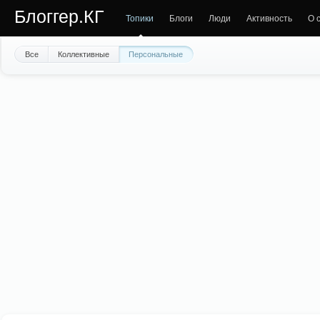
Блоггер.КГ
Топики
Блоги
Люди
Активность
О 
Все
Коллективные
Персональные