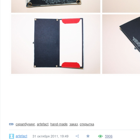
скрапбукинг
,
artefact
,
hand-made
,
заказ
,
открытка
artefact
31 октября 2011, 19:49
5906