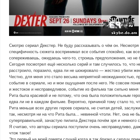
Смотрю сериал Декстер. Не буду рассказывать о чём он. Несмотря 
специфичность сюжета воспринимал все события спокойно, как все
сопереживаешь, ожидаешь чего-то, строишь предположения, но не бо
Сегодня посмотрел ещё несколько серий и там случилось то, что 
расстроило, поразило, едва ли не шокировало — жестоко убили жен
Честно, для меня это стало весьма неприятной неожиданностью, п
событие в сериале, но и мои ощущения после него. Не совсем пони
и жестокое и несправедливое, событие из фильма так сильно меня 
Рита была красивой и не потому, что она была положительным геро
едва ли не в каждом фильме. Вероятно, причиной тому стало то, чт
Рита меньше всех других героев сериала, не считая детей, заслуж
так, несмотря ни на что Рита была… невинной чтоли. Нет, она не б
суперправильной, зачастую пилила Декстера почём зря и немного 
Я считаю, что авторы сериала поступили очень несправедливо, даже
чтож такое!
Это первый на моей памяти случай когда я так близко к сердцу при