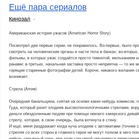
Ещё пара сериалов
Кинозал
Американская история ужасов (American Horror Story)
Посмотрел две первые серии, не понравилось. Во-первых, было про
смотреть на человеческие органы и части тела в банках; во-вторых
фильмы, в которых ужас создаётся просто темнотой, мельканием к
ранами; в-третьих, начальная заставка просто неприятна — то же м
горящие старинные фотографии детей. Короче, никакого желания с
возникает.
Стрела (Arrow)
Очередная банальщина, снятая на основе каких-нибудь комиксов, 
Гуда, который разит злодеев высокотехнологичными стрелами, вор
деньги обездоленным людям при помощи некоего хакерского девайс
стрелу, которая, в свою очередь, была воткнута в стену.
И ещё, меня раздражает когда куча злодеев с автоматами (точнее 
стреляя со всех сторон в главного героя не могут толком в него поп
нибудь серьёзный урон, при этом сам герой умудряется перестрелят