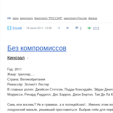
кино
,
кинотеатр
,
Кинотеатр "РОССИЯ"
,
кинотеатр Россия
,
фильм
Encode
18 июня 2011, 13:56
0
2713
Без компромиссов
Кинозал
Год: 2011
Жанр: триллер,…
Страна: Великобритания
Режиссёр: Эллиотт Лестер
В главных ролях: Джейсон Стэтхэм, Пэдди Консидайн, Эйдан Джил
Моррисси, Ричард Ридделл, Дес Баррон, Джон Бертон, Тая Де Ла 
Семь или восемь? Не в граммах, а в полицейских!.. Именно этим в
лондонский маньяк, решивший прославиться. Выбрав себе для пер