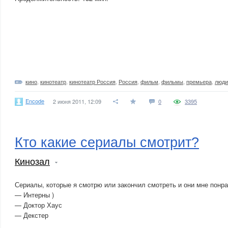
кино
,
кинотеатр
,
кинотеатр Россия
,
Россия
,
фильм
,
фильмы
,
премьера
,
люди
Encode
2 июня 2011, 12:09
0
3395
Кто какие сериалы смотрит?
Кинозал
Сериалы, которые я смотрю или закончил смотреть и они мне понр
— Интерны )
— Доктор Хаус
— Декстер