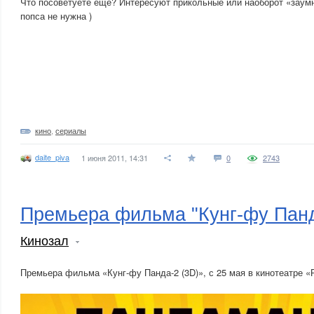
Что посоветуете ещё? Интересуют прикольные или наоборот «заум
попса не нужна )
кино
,
сериалы
daite_piva
1 июня 2011, 14:31
0
2743
Премьера фильма "Кунг-фу Панд
Кинозал
Премьера фильма «Кунг-фу Панда-2 (3D)», с 25 мая в кинотеатре «