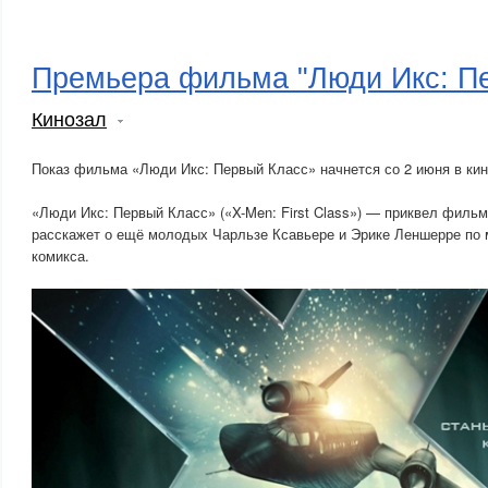
Премьера фильма "Люди Икс: П
Кинозал
Показ фильма «Люди Икс: Первый Класс» начнется со 2 июня в кин
«Люди Икс: Первый Класс» («X-Men: First Class») — приквел филь
расскажет о ещё молодых Чарльзе Ксавьере и Эрике Леншерре по
комикса.