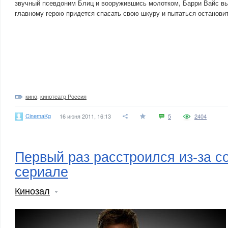
звучный псевдоним Блиц и вооружившись молотком, Барри Вайс вы
главному герою придется спасать свою шкуру и пытаться останов
кино
,
кинотеатр Россия
CinemaKg
16 июня 2011, 16:13
5
2404
Первый раз расстроился из-за с
сериале
Кинозал