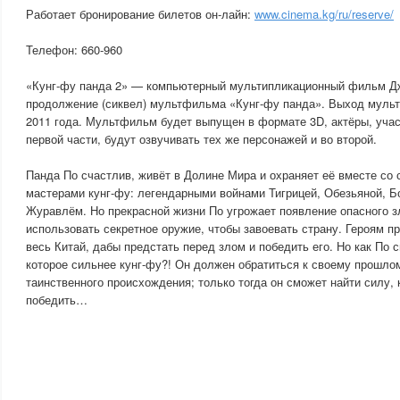
Работает бронирование билетов он-лайн:
www.cinema.kg/ru/reserve/
Телефон: 660-960
«Кунг-фу панда 2» — компьютерный мультипликационный фильм 
продолжение (сиквел) мультфильма «Кунг-фу панда». Выход муль
2011 года. Мультфильм будет выпущен в формате 3D, актёры, уча
первой части, будут озвучивать тех же персонажей и во второй.
Панда По счастлив, живёт в Долине Мира и охраняет её вместе со 
мастерами кунг-фу: легендарными войнами Тигрицей, Обезьяной, Б
Журавлём. Но прекрасной жизни По угрожает появление опасного з
использовать секретное оружие, чтобы завоевать страну. Героям п
весь Китай, дабы предстать перед злом и победить его. Но как По 
которое сильнее кунг-фу?! Он должен обратиться к своему прошлом
таинственного происхождения; только тогда он сможет найти силу,
победить…