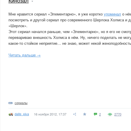
Кинозал
Мне нравится сериал «Элементарно», я уже коротко
упоминал
о нём
посмотреть и другой сериал про современного Шерлока Холмса и 
«Шерлок».
Этот сериал начался раньше, чем «Элементарно», но я его не смотр
перевариваю внешность Холмса в нём. Ну, ничего поделать не могу
какое-то стойкое неприятие… не знаю, может некой женоподобност
Читать дальше →
сериалы
daite_piva
16 ноября 2012, 17:37
2
2770