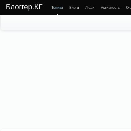
Блоггер.КГ
Топики
Блоги
Люди
Активность
О 