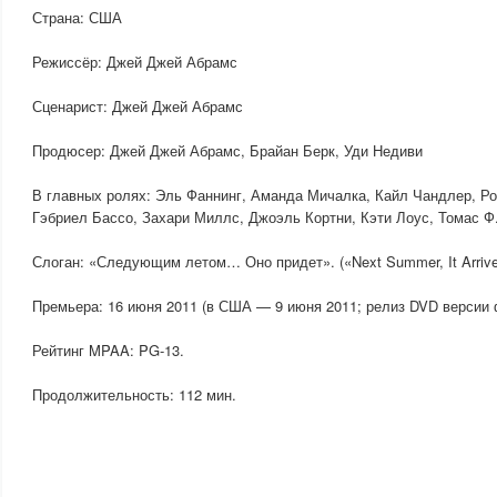
Страна: США
Режиссёр: Джей Джей Абрамс
Сценарист: Джей Джей Абрамс
Продюсер: Джей Джей Абрамс, Брайан Берк, Уди Недиви
В главных ролях: Эль Фаннинг, Аманда Мичалка, Кайл Чандлер, Р
Гэбриел Бассо, Захари Миллс, Джоэль Кортни, Кэти Лоус, Томас 
Слоган: «Следующим летом… Оно придет». («Next Summer, It Arrive
Премьера: 16 июня 2011 (в США — 9 июня 2011; релиз DVD версии 
Рейтинг MPAA: PG-13.
Продолжительность: 112 мин.