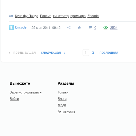
Кунг-фу Панда
,
Россия
,
кинотеатр
,
премьера
,
Encode
Encode
25 мая 2011, 09:12
0
2524
← предыдущая
следующая →
2
последняя
1
Вы можете
Разделы
Зарегистрироваться
Топики
Войти
Блоги
Люди
Активность