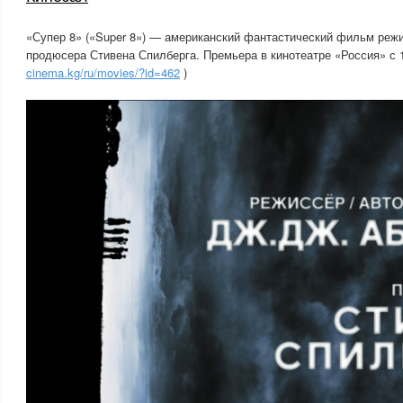
«Супер 8» («Super 8») — американский фантастический фильм реж
продюсера Стивена Спилберга. Премьера в кинотеатре «Россия» с 1
cinema.kg/ru/movies/?id=462
)