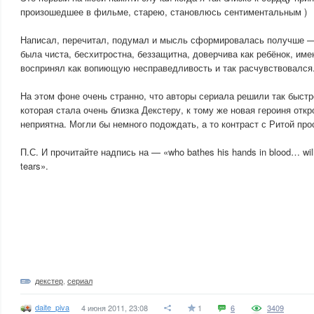
произошедшее в фильме, старею, становлюсь сентиментальным )
Написал, перечитал, подумал и мысль сформировалась получше — 
была чиста, бесхитростна, беззащитна, доверчива как ребёнок, име
воспринял как вопиющую несправедливость и так расчувствовался
На этом фоне очень странно, что авторы сериала решили так быстр
которая стала очень близка Декстеру, к тому же новая героиня отк
неприятна. Могли бы немного подождать, а то контраст с Ритой про
П.С. И прочитайте надпись на — «who bathes his hands in blood… will
tears».
декстер
,
сериал
daite_piva
4 июня 2011, 23:08
1
6
3409