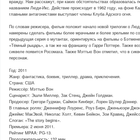
вражду. Нам расскажут, при каких обстоятельствах образовалась 
названием Люди-Икс. Действие происходит в 1962 году, на фоне Ка
главными антагонистами выступают члены Клуба Адского огня.
По словам режисера, фильм положит начало новой трилогии о Люд
намерены сделать фильмы более мрачными и более зрелыми по с
предыдущая серия о мутантах, ориентируясь на фильмы о Бэтмене
«Тёмный рыцарь», а так же на франшизу о Гарри Поттере. Также в
сиквеле появится Росомаха. Также Мэттью Вон отметил, что в сикв
персонаж.
Год: 2011
Жанр: фантастика, боевик, триллер, драма, приключения.
Страна: США
Режиссёр: Мэттью Вон
Сценарист: Эшли Миллер, Зак Стенц, Джейн Голдман.
Продюсер: Грегори Гудман, Саймон Кинберг, Лорен Шулер Доннер.
В главных ролях: Дженнифер Лоуренс, Роуз Бирн, Дженьюэри Джо
Джеймс МакЭвой, Николас Холт, Кевин Бейкон, Зои Кравиц, Джейсо
Слоган: «The story begins».
Премьера: 2 июня 2011.
Рейтинг MPAA: PG-13.
Продолжительность: 132 мин.